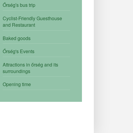
Őrség′s bus trip
Cyclist-Friendly Guesthouse
and Restaurant
Baked goods
Őrség's Events
Attractions in őrség and its
surroundings
Opening time