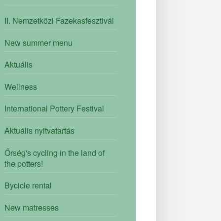
II. Nemzetközi Fazekasfesztivál
New summer menu
Aktuális
Wellness
International Pottery Festival
Aktuális nyitvatartás
Őrség's cycling in the land of
the potters!
Bycicle rental
New matresses