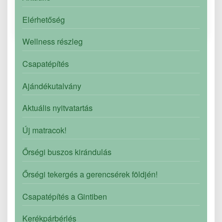
Elérhetőség
Bővebben
Wellness részleg
Csapatépítés
Ajándékutalvány
Aktuális nyitvatartás
Új matracok!
Őrségi buszos kirándulás
Őrségi tekergés a gerencsérek földjén!
Csapatépítés a Gintiben
Kerékpárbérlés