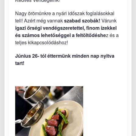
Nagy örömünkre a nyári időszak foglalásokkal
teli! Azért még vannak
szabad szobák!
Várunk
igazi őrségi vendégszeretettel, finom ízekkel
és számos lehetőséggel a feltöltődéshe
z és a
teljes kikapcsolódáshoz!
Június 26- tól éttermünk minden nap nyitva
tart!