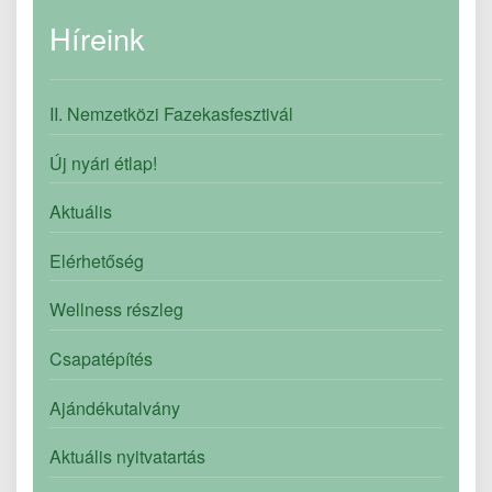
Híreink
II. Nemzetközi Fazekasfesztivál
Új nyári étlap!
Aktuális
Elérhetőség
Wellness részleg
Csapatépítés
Ajándékutalvány
Aktuális nyitvatartás