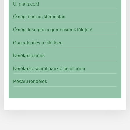
Új matracok!
Őrségi buszos kirándulás
Őrségi tekergés a gerencsérek földjén!
Csapatépítés a Gintiben
Kerékpárbérlés
Kerékpárosbarát panzió és étterem
Pékáru rendelés