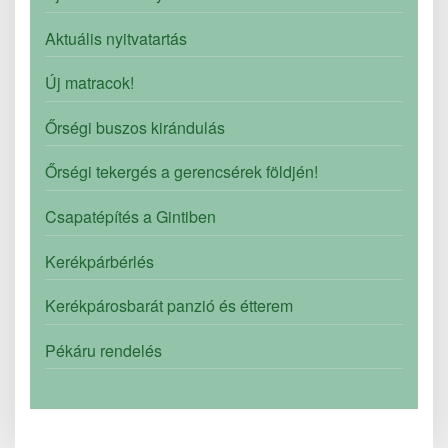
Aktuális nyitvatartás
Új matracok!
Őrségi buszos kirándulás
Őrségi tekergés a gerencsérek földjén!
Csapatépítés a Gintiben
Kerékpárbérlés
Kerékpárosbarát panzió és étterem
Pékáru rendelés