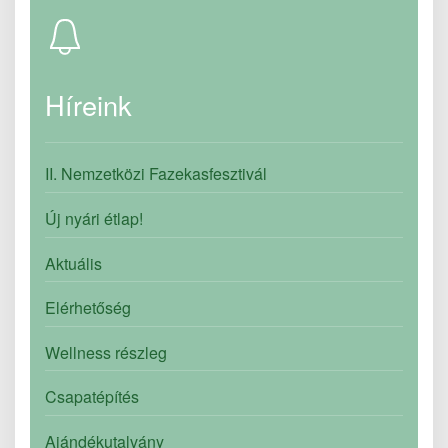
Híreink
II. Nemzetközi Fazekasfesztivál
Új nyári étlap!
Aktuális
Elérhetőség
Wellness részleg
Csapatépítés
Ajándékutalvány