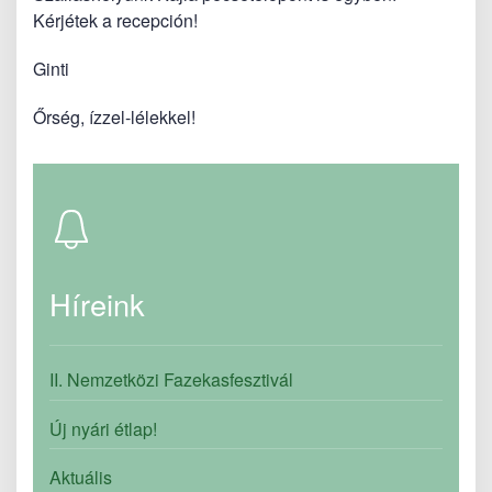
Kérjétek a recepción!
Ginti
Őrség, ízzel-lélekkel!
Híreink
II. Nemzetközi Fazekasfesztivál
Új nyári étlap!
Aktuális