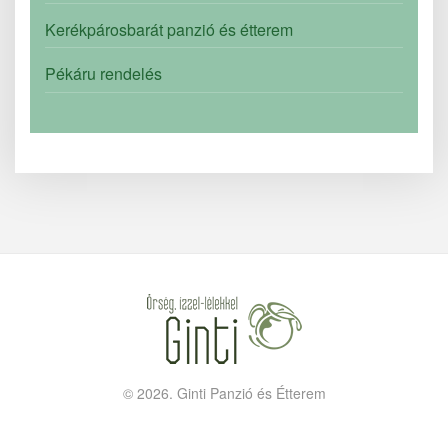
Kerékpárosbarát panzió és étterem
Pékáru rendelés
©
2026.
Ginti Panzió és Étterem