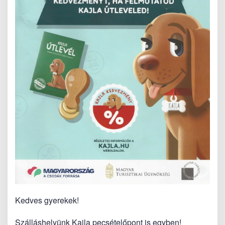
Kedves gyerekek!
Szálláshelyünk Kajla pecsételőpont is egyben!