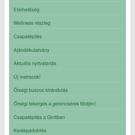
Elérhetőség
Wellness részleg
Csapatépítés
Ajándékutalvány
Aktuális nyitvatartás
Új matracok!
Őrségi buszos kirándulás
Őrségi tekergés a gerencsérek földjén!
Csapatépítés a Gintiben
Kerékpárbérlés